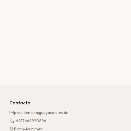
Contacto
presidencia@guayacan-ev.de
+4917664920896
Bonn-München